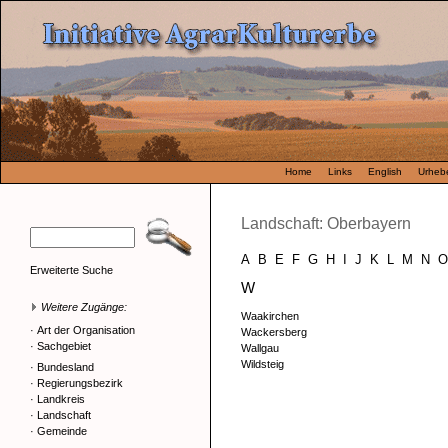
Home
Links
English
Urhebe
Landschaft: Oberbayern
A
B
E
F
G
H
I
J
K
L
M
N
O
Erweiterte Suche
W
Weitere Zugänge:
Waakirchen
·
Art der Organisation
Wackersberg
·
Sachgebiet
Wallgau
Wildsteig
·
Bundesland
·
Regierungsbezirk
·
Landkreis
·
Landschaft
·
Gemeinde