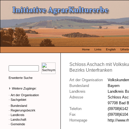
Home
Links
English
Urhebe
Schloss Aschach mit Volks
Bezirks Unterfranken
Erweiterte Suche
Art der Organisation
Volkskunde
Bundesland
Bayern
Weitere Zugänge:
Landkreis
Landkreis B
·
Art der Organisation
Adresse
Schloss Asc
·
Sachgebiet
97708 Bad B
·
Bundesland
Telefon
(09708)6142
·
Regierungsbezirk
Fax
(09708)6104
·
Landkreis
·
Landschaft
Homepage
http://www.
·
Gemeinde