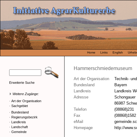
Home
Links
English
Urhebe
Hammerschmiedemuseum
Art der Organisation
Technik- un
Erweiterte Suche
Bundesland
Bayern
Landkreis
Landkreis W
Weitere Zugänge:
Adresse
Schongauer 
·
Art der Organisation
86987 Schw
·
Sachgebiet
Telefon
(08868)231
·
Bundesland
Fax
(08868)1582
·
Regierungsbezirk
eMail
gemeinde.sc
·
Landkreis
·
Landschaft
Homepage
http://www.
·
Gemeinde