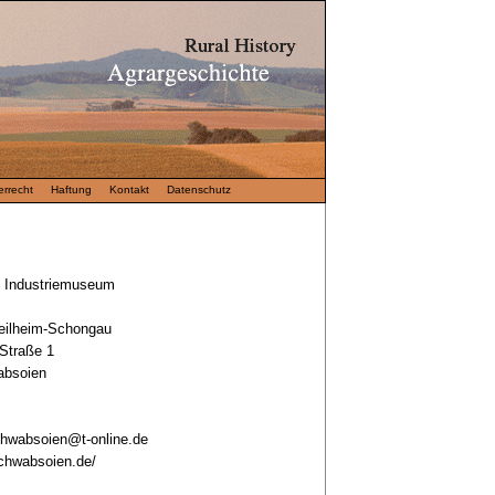
rrecht
Haftung
Kontakt
Datenschutz
d Industriemuseum
eilheim-Schongau
Straße 1
absoien
hwabsoien@t-online.de
schwabsoien.de/