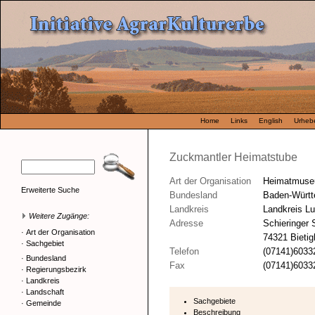
Home
Links
English
Urhebe
Zuckmantler Heimatstube
Art der Organisation
Heimatmus
Erweiterte Suche
Bundesland
Baden-Würt
Landkreis
Landkreis L
Weitere Zugänge:
Adresse
Schieringer 
·
Art der Organisation
74321 Bieti
·
Sachgebiet
Telefon
(07141)6033
·
Bundesland
Fax
(07141)6033
·
Regierungsbezirk
·
Landkreis
·
Landschaft
Sachgebiete
·
Gemeinde
Beschreibung