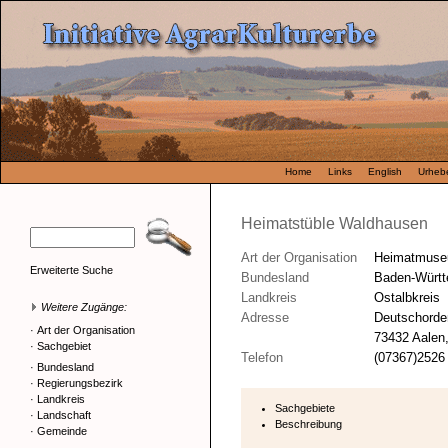
Home
Links
English
Urhebe
Heimatstüble Waldhausen
Art der Organisation
Heimatmus
Erweiterte Suche
Bundesland
Baden-Würt
Landkreis
Ostalbkreis
Weitere Zugänge:
Adresse
Deutschorde
·
Art der Organisation
73432 Aalen,
·
Sachgebiet
Telefon
(07367)2526
·
Bundesland
·
Regierungsbezirk
·
Landkreis
Sachgebiete
·
Landschaft
Beschreibung
·
Gemeinde