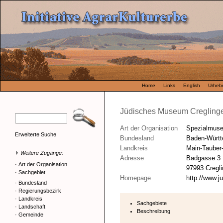
Home
Links
English
Urhebe
Jüdisches Museum Cregling
Art der Organisation
Spezialmus
Erweiterte Suche
Bundesland
Baden-Würt
Landkreis
Main-Tauber
Weitere Zugänge:
Adresse
Badgasse 3
·
Art der Organisation
97993 Cregl
·
Sachgebiet
Homepage
http://www.
·
Bundesland
·
Regierungsbezirk
·
Landkreis
Sachgebiete
·
Landschaft
Beschreibung
·
Gemeinde