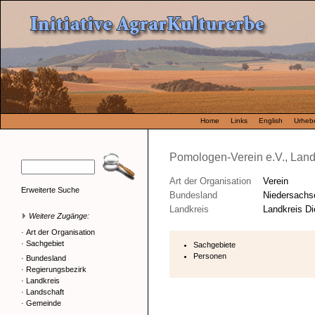
Home
Links
English
Urhebe
Pomologen-Verein e.V., La
Art der Organisation
Verein
Erweiterte Suche
Bundesland
Niedersachs
Landkreis
Landkreis Di
Weitere Zugänge:
·
Art der Organisation
·
Sachgebiet
Sachgebiete
Personen
·
Bundesland
·
Regierungsbezirk
·
Landkreis
·
Landschaft
·
Gemeinde