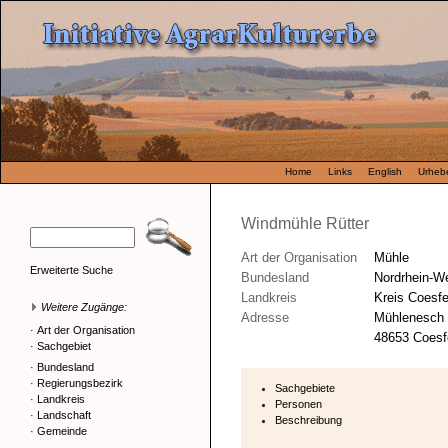
Home
Links
English
Urhebe
Windmühle Rütter
Art der Organisation
Mühle
Erweiterte Suche
Bundesland
Nordrhein-We
Landkreis
Kreis Coesfe
Weitere Zugänge:
Adresse
Mühlenesch
·
Art der Organisation
48653 Coesfe
·
Sachgebiet
·
Bundesland
·
Regierungsbezirk
Sachgebiete
·
Landkreis
Personen
·
Landschaft
Beschreibung
·
Gemeinde