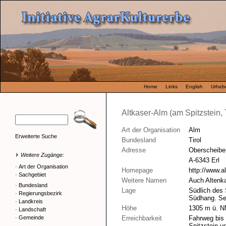
Home
Links
English
Urhebe
Altkaser-Alm (am Spitzstein, T
Art der Organisation
Alm
Erweiterte Suche
Bundesland
Tirol
Adresse
Oberscheibe
Weitere Zugänge:
A-6343 Erl
·
Art der Organisation
Homepage
http://www.a
·
Sachgebiet
Weitere Namen
Auch Altenk
·
Bundesland
Lage
Südlich des 
·
Regierungsbezirk
Südhang. Se
·
Landkreis
Höhe
1305 m ü. N
·
Landschaft
·
Gemeinde
Erreichbarkeit
Fahrweg bis
Spitzstein u