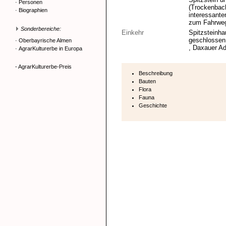
·
Personen
(Trockenbach
·
Biographien
interessanter
zum Fahrweg
Sonderbereiche:
Einkehr
Spitzsteinha
geschlossen.
·
Oberbayrische Almen
, Daxauer Ad
·
AgrarKulturerbe in Europa
- AgrarKulturerbe-Preis
Beschreibung
Bauten
Flora
Fauna
Geschichte