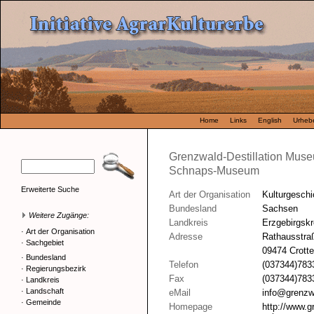
Home
Links
English
Urhebe
Grenzwald-Destillation Museu
Schnaps-Museum
Erweiterte Suche
Art der Organisation
Kulturgesch
Bundesland
Sachsen
Weitere Zugänge:
Landkreis
Erzgebirgskr
·
Art der Organisation
Adresse
Rathausstra
·
Sachgebiet
09474 Crotte
·
Bundesland
Telefon
(037344)783
·
Regierungsbezirk
Fax
(037344)783
·
Landkreis
·
Landschaft
eMail
info@grenzw
·
Gemeinde
Homepage
http://www.