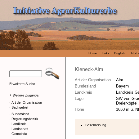
Home
Links
English
Urhebe
Kieneck-Alm
Art der Organisation
Alm
Erweiterte Suche
Bundesland
Bayern
Landkreis
Landkreis G
Weitere Zugänge:
Lage
SW von Gras
·
Art der Organisation
Dreierköpfel.
·
Sachgebiet
Höhe
1650 m ü. N
·
Bundesland
·
Regierungsbezirk
·
Landkreis
Beschreibung
·
Landschaft
·
Gemeinde