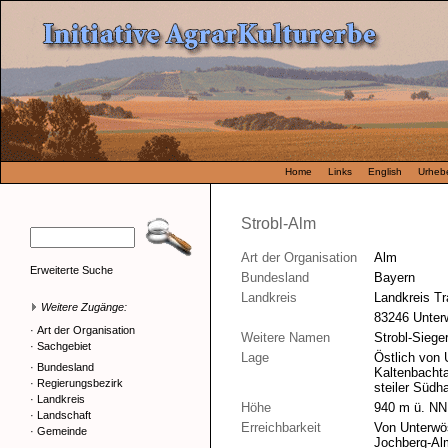
Home
Links
English
Urhebe
Strobl-Alm
Art der Organisation
Alm
Erweiterte Suche
Bundesland
Bayern
Landkreis
Landkreis Tr
Weitere Zugänge:
83246 Unter
·
Art der Organisation
Weitere Namen
Strobl-Siege
·
Sachgebiet
Lage
Östlich von 
·
Bundesland
Kaltenbachta
·
Regierungsbezirk
steiler Süd
·
Landkreis
Höhe
940 m ü. NN
·
Landschaft
Erreichbarkeit
Von Unterwö
·
Gemeinde
Jochberg-Al