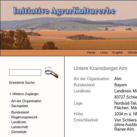
Home
Links
English
Urhebe
Untere Krainsberger Alm
Art der Organisation
Alm
Erweiterte Suche
Bundesland
Bayern
Landkreis
Landkreis M
Weitere Zugänge:
83727 Schli
·
Art der Organisation
Lage
Nordsüd-Talu
·
Sachgebiet
Flächen. Mä
·
Bundesland
Höhe
1034 m ü. N
·
Regierungsbezirk
Erreichbarkeit
Von Schliers
·
Landkreis
(ohne Ausbli
·
Landschaft
Rainer-Alm.
·
Gemeinde