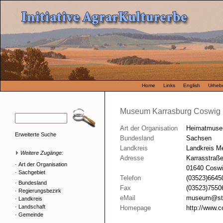
Home
Links
English
Urhebe
Museum Karrasburg Coswig 
Art der Organisation
Heimatmus
Erweiterte Suche
Bundesland
Sachsen
Landkreis
Landkreis M
Weitere Zugänge:
Adresse
Karrasstraße
·
Art der Organisation
01640 Coswi
·
Sachgebiet
Telefon
(03523)6645
·
Bundesland
Fax
(03523)7550
·
Regierungsbezirk
eMail
museum@sta
·
Landkreis
·
Landschaft
Homepage
http://www.
·
Gemeinde