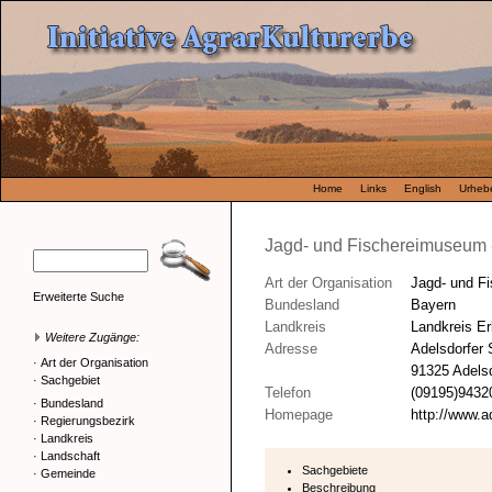
Home
Links
English
Urhebe
Jagd- und Fischereimuseum -
Art der Organisation
Jagd- und F
Erweiterte Suche
Bundesland
Bayern
Landkreis
Landkreis E
Weitere Zugänge:
Adresse
Adelsdorfer
·
Art der Organisation
91325 Adelsd
·
Sachgebiet
Telefon
(09195)9432
·
Bundesland
Homepage
http://www.a
·
Regierungsbezirk
·
Landkreis
·
Landschaft
Sachgebiete
·
Gemeinde
Beschreibung