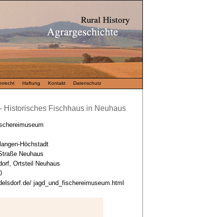
rrecht
Haftung
Kontakt
Datenschutz
 Historisches Fischhaus in Neuhaus
ischereimuseum
rlangen-Höchstadt
 Straße Neuhaus
orf, Ortsteil Neuhaus
0
delsdorf.de/ jagd_und_fischereimuseum.html