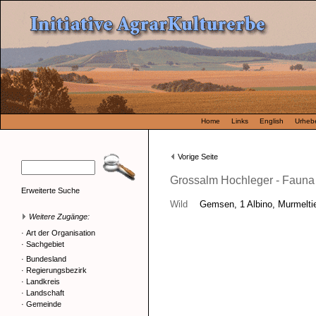
Home
Links
English
Urhebe
Vorige Seite
Grossalm Hochleger - Fauna
Erweiterte Suche
Wild
Gemsen, 1 Albino, Murmelti
Weitere Zugänge:
·
Art der Organisation
·
Sachgebiet
·
Bundesland
·
Regierungsbezirk
·
Landkreis
·
Landschaft
·
Gemeinde