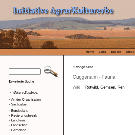
Home
Links
English
Urhebe
Vorige Seite
Guggenalm - Fauna
Erweiterte Suche
Wild
Rotwild, Gemsen, Reh
Weitere Zugänge:
·
Art der Organisation
·
Sachgebiet
·
Bundesland
·
Regierungsbezirk
·
Landkreis
·
Landschaft
·
Gemeinde