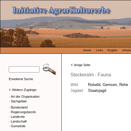
Home
Links
English
Urhebe
Vorige Seite
Stockeralm - Fauna
Erweiterte Suche
Wild
Rotwild, Gemsen, Rehe
Weitere Zugänge:
Jagdart
Staatsjagd
·
Art der Organisation
·
Sachgebiet
·
Bundesland
·
Regierungsbezirk
·
Landkreis
·
Landschaft
·
Gemeinde