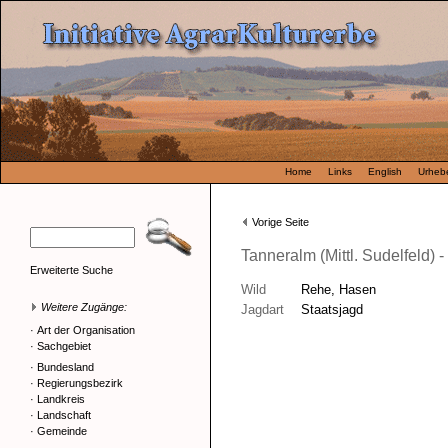
Home
Links
English
Urhebe
Vorige Seite
Tanneralm (Mittl. Sudelfeld) 
Erweiterte Suche
Wild
Rehe, Hasen
Weitere Zugänge:
Jagdart
Staatsjagd
·
Art der Organisation
·
Sachgebiet
·
Bundesland
·
Regierungsbezirk
·
Landkreis
·
Landschaft
·
Gemeinde