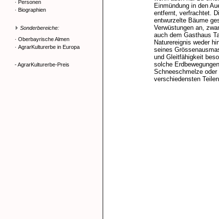
·
Personen
Einmündung in den Aue
·
Biographien
entfernt, verfrachtet.
entwurzelte Bäume ge
Verwüstungen an, zwa
Sonderbereiche:
auch dem Gasthaus Ta
·
Oberbayrische Almen
Naturereignis weder hi
·
AgrarKulturerbe in Europa
seines Grössenausmas
und Gleitfähigkeit bes
solche Erdbewegungen u
- AgrarKulturerbe-Preis
Schneeschmelze oder 
verschiedensten Teilen