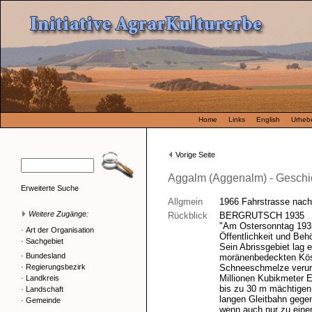
Home
Links
English
Urhebe
Vorige Seite
Aggalm (Aggenalm) - Geschi
Erweiterte Suche
Allgmein
1966 Fahrstrasse nach
Weitere Zugänge:
Rückblick
BERGRUTSCH 1935
"Am Ostersonntag 1935 
·
Art der Organisation
Öffentlichkeit und Be
·
Sachgebiet
Sein Abrissgebiet lag 
·
Bundesland
moränenbedeckten Köss
·
Regierungsbezirk
Schneeschmelze verurs
Millionen Kubikmeter 
·
Landkreis
bis zu 30 m mächtigen
·
Landschaft
langen Gleitbahn geg
·
Gemeinde
wenn auch nur zu einem