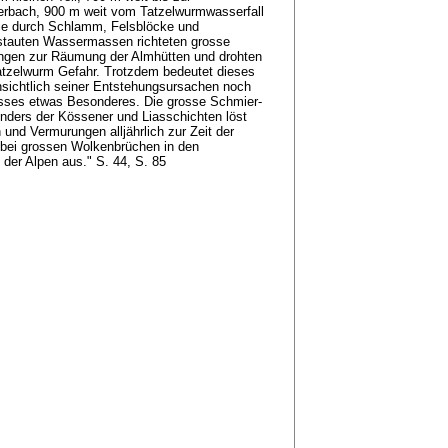
rbach, 900 m weit vom Tatzelwurmwasserfall
 Die durch Schlamm, Felsblöcke und
stauten Wassermassen richteten grosse
ngen zur Räumung der Almhütten und drohten
tzelwurm Gefahr. Trotzdem bedeutet dieses
nsichtlich seiner Entstehungsursachen noch
ses etwas Besonderes. Die grosse Schmier-
onders der Kössener und Liasschichten löst
nd Vermurungen alljährlich zur Zeit der
bei grossen Wolkenbrüchen in den
 der Alpen aus." S. 44, S. 85