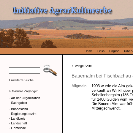
Home
Links
English
Urhebe
Vorige Seite
Bauernalm bei Fischbachau 
Erweiterte Suche
Allgmein
1903 wurde die Alm geka
verkauft an Winklhuber j
Weitere Zugänge:
Schellenbergalm (186 T
·
Art der Organisation
für 1400 Gulden vom Rie
·
Sachgebiet
Die Bauern-Alm war frü
Mittergschwendt.
·
Bundesland
·
Regierungsbezirk
·
Landkreis
·
Landschaft
·
Gemeinde