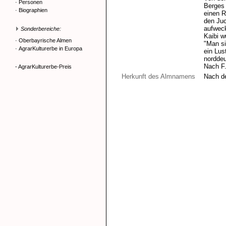
·
Personen
Berges 
·
Biographien
einen R
den Juc
aufweck
Sonderbereiche:
Kaibi 
·
Oberbayrische Almen
"Man si
·
AgrarKulturerbe in Europa
ein Lus
norddeu
Nach F.
- AgrarKulturerbe-Preis
Herkunft des Almnamens
Nach d