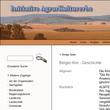
Home
Links
English
Urhebe
Vorige Seite
Berger Alm - Geschichte
Erweiterte Suche
Allgmein
Die Alm
"Die Al
Weitere Zugänge:
Anwesen
·
Art der Organisation
gesömm
·
Sachgebiet
Rückblick
ALMTE
·
Bundesland
Am Jage
·
Regierungsbezirk
Neugebo
Senneri
·
Landkreis
vergebl
·
Landschaft
hinaufz
·
Gemeinde
Von der