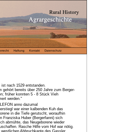
rrecht
Haftung
Kontakt
Datenschutz
 ist nach 1529 entstanden.
m gehört bereits über 250 Jahre zum Berger-
; früher konnten 5 - 8 Stück Vieh
ert werden."
LEFON anno dazumal
rstiegl war einer kalbenden Kuh das
rene in die Tiefe gerutscht, woraufhin
n Franziska Huber (Bergerfanni) sich
ich abmühte, das Neugeborene wieder
uschaffen. Rasche Hilfe vom Hof war nötig.
 westlichen Abbruchkante des Gassler