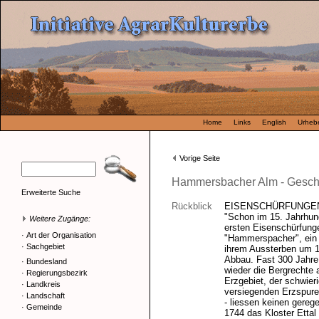
Home
Links
English
Urhebe
Vorige Seite
Hammersbacher Alm - Gesch
Erweiterte Suche
Rückblick
EISENSCHÜRFUNGEN 
"Schon im 15. Jahrhun
Weitere Zugänge:
ersten Eisenschürfun
·
Art der Organisation
"Hammerspacher", ein g
·
Sachgebiet
ihrem Aussterben um 1
Abbau. Fast 300 Jahre
·
Bundesland
wieder die Bergrechte 
·
Regierungsbezirk
Erzgebiet, der schwier
·
Landkreis
versiegenden Erzspure
·
Landschaft
- liessen keinen gere
·
Gemeinde
1744 das Kloster Etta