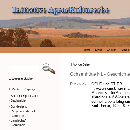
Home
Links
English
Urhebe
Vorige Seite
Ochsenhütte NL - Geschichte
Erweiterte Suche
Rückblick
OCHS und STIER
... waren einst, wie m
Weitere Zugänge:
Mannes<. Die Anstellun
·
Art der Organisation
allerdings auf Widerst
·
Sachgebiet
schnell arbeitsfähig si
Karl Ranke, 1929, S. 4
·
Bundesland
·
Regierungsbezirk
·
Landkreis
·
Landschaft
·
Gemeinde