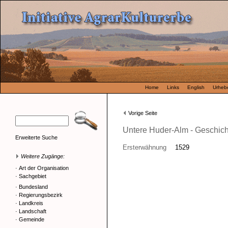
Home
Links
English
Urhebe
Vorige Seite
Untere Huder-Alm - Geschich
Erweiterte Suche
Ersterwähnung
1529
Weitere Zugänge:
·
Art der Organisation
·
Sachgebiet
·
Bundesland
·
Regierungsbezirk
·
Landkreis
·
Landschaft
·
Gemeinde