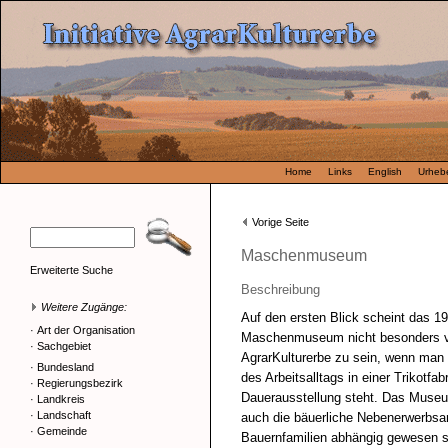
Home
Links
English
Urhebe
Vorige Seite
Maschenmuseum
Erweiterte Suche
Beschreibung
Weitere Zugänge:
Auf den ersten Blick scheint das 19
·
Art der Organisation
Maschenmuseum nicht besonders vo
·
Sachgebiet
AgrarKulturerbe zu sein, wenn man 
·
Bundesland
des Arbeitsalltags in einer Trikotfa
·
Regierungsbezirk
Dauerausstellung steht. Das Museu
·
Landkreis
·
Landschaft
auch die bäuerliche Nebenerwerbsar
·
Gemeinde
Bauernfamilien abhängig gewesen si