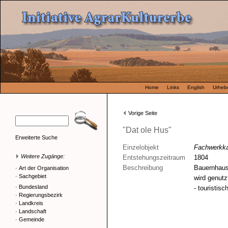
Home
Links
English
Urhebe
Vorige Seite
"Dat ole Hus"
Erweiterte Suche
Einzelobjekt
Fachwerkk
Weitere Zugänge:
Entstehungszeitraum
1804
Beschreibung
Bauernhaus
·
Art der Organisation
·
Sachgebiet
wird genutz
·
Bundesland
- touristisch
·
Regierungsbezirk
·
Landkreis
·
Landschaft
·
Gemeinde