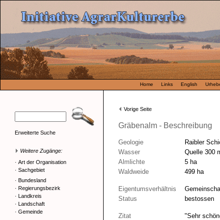
Home
Links
English
Urhebe
Vorige Seite
Gräbenalm - Beschreibung
Erweiterte Suche
Geologie
Raibler Sch
Weitere Zugänge:
Wasser
Quelle 300 
Almlichte
5 ha
·
Art der Organisation
·
Sachgebiet
Waldweide
499 ha
·
Bundesland
·
Regierungsbezirk
Eigentumsverhältnis
Gemeinschaf
·
Landkreis
Status
bestossen
·
Landschaft
·
Gemeinde
Zitat
"Sehr schön