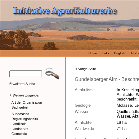
Home
Links
English
Urhebe
Vorige Seite
Gundelsberger Alm - Beschr
Erweiterte Suche
Almkulisse
In Kessella
Almlichte. 
Weitere Zugänge:
beschränkt.
·
Art der Organisation
Geologie
Molasse. Le
·
Sachgebiet
Wasser
Quelle südl
·
Bundesland
Wasser. Akt
·
Regierungsbezirk
Almlichte
18 ha
·
Landkreis
Waldweide
71 ha
·
Landschaft
·
Gemeinde