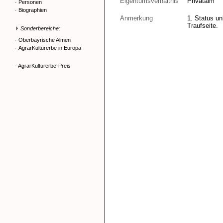
Eigentumsverhältnis
Privatalm
·
Personen
·
Biographien
Anmerkung
1. Status un
Traufseite.
Sonderbereiche:
·
Oberbayrische Almen
·
AgrarKulturerbe in Europa
- AgrarKulturerbe-Preis