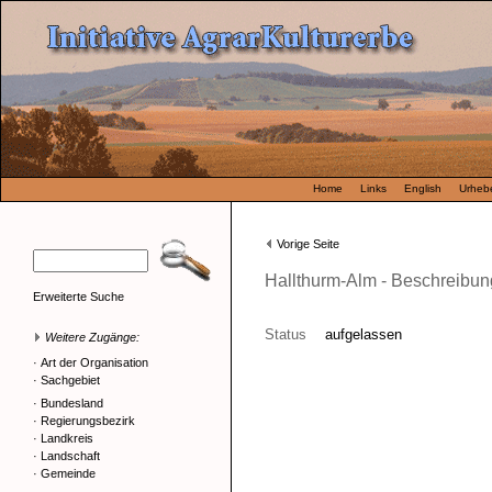
Home
Links
English
Urhebe
Vorige Seite
Hallthurm-Alm - Beschreibun
Erweiterte Suche
Status
aufgelassen
Weitere Zugänge:
·
Art der Organisation
·
Sachgebiet
·
Bundesland
·
Regierungsbezirk
·
Landkreis
·
Landschaft
·
Gemeinde