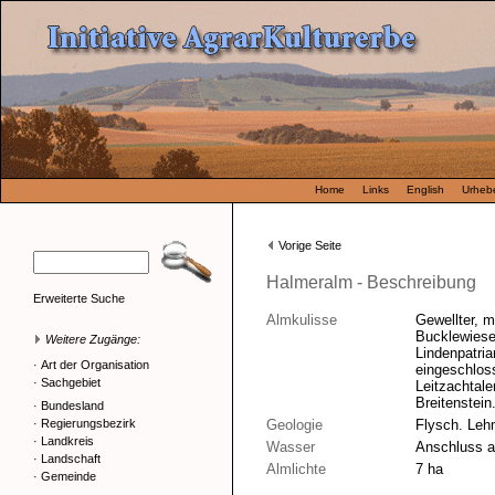
Home
Links
English
Urhebe
Vorige Seite
Halmeralm - Beschreibung
Erweiterte Suche
Almkulisse
Gewellter, m
Bucklewiese
Weitere Zugänge:
Lindenpatria
·
Art der Organisation
eingeschloss
·
Sachgebiet
Leitzachtal
Breitenstein
·
Bundesland
·
Regierungsbezirk
Geologie
Flysch. Leh
·
Landkreis
Wasser
Anschluss a
·
Landschaft
Almlichte
7 ha
·
Gemeinde