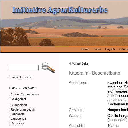
Home
Links
English
Urhebe
Vorige Seite
Kaseralm - Beschreibung
Erweiterte Suche
Almkulisse
Zwischen He
stattliche S
Weitere Zugänge:
sich weiter
·
Art der Organisation
anschliesse
·
Sachgebiet
ausdrucksvo
Kochelsee l
·
Bundesland
·
Regierungsbezirk
Geologie
Hauptdolomi
·
Landkreis
Wasser
Quelle bergs
·
Landschaft
(zugänglich)
·
Gemeinde
Almlichte
105 ha