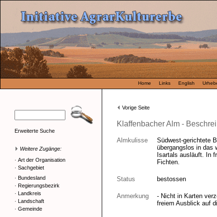
Home
Links
English
Urhebe
Vorige Seite
Klaffenbacher Alm - Beschre
Erweiterte Suche
Almkulisse
Südwest-gerichtete B
übergangslos in das 
Weitere Zugänge:
Isartals ausläuft. In f
·
Art der Organisation
Fichten.
·
Sachgebiet
·
Bundesland
Status
bestossen
·
Regierungsbezirk
·
Landkreis
Anmerkung
- Nicht in Karten ver
·
Landschaft
freiem Ausblick auf 
·
Gemeinde