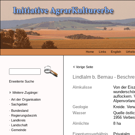
Home
Links
English
Urhebe
Vorige Seite
Lindlalm b. Bernau - Beschr
Erweiterte Suche
Almkulisse
Von der Eisz
wunderschön
Weitere Zugänge:
auflockern.
·
Art der Organisation
Alpenvorlan
·
Sachgebiet
Geologie
Kreide. Verw
·
Bundesland
Wasser
Quelle östli
·
Regierungsbezirk
1956 Verbes
·
Landkreis
Almlichte
8 ha
·
Landschaft
·
Gemeinde
Eigentumsverhältnis
Privatalm