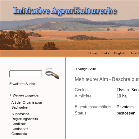
Home
Links
English
Urhebe
Vorige Seite
Mehlteurer Alm - Beschreibu
Erweiterte Suche
Geologie
Flysch. San
Weitere Zugänge:
Almlichte
10 ha
·
Art der Organisation
Eigentumsverhältnis
Privatalm
·
Sachgebiet
Status
bestossen
·
Bundesland
·
Regierungsbezirk
·
Landkreis
·
Landschaft
·
Gemeinde