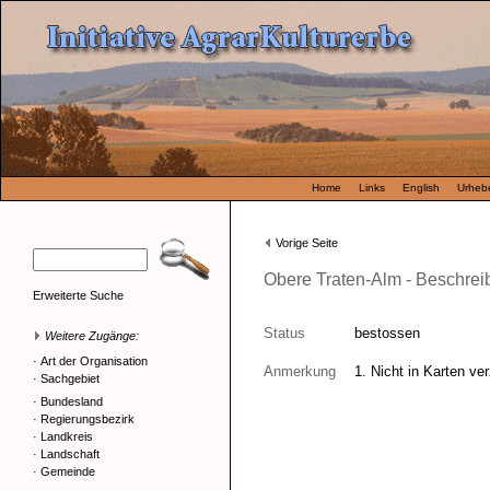
Home
Links
English
Urhebe
Vorige Seite
Obere Traten-Alm - Beschre
Erweiterte Suche
Status
bestossen
Weitere Zugänge:
·
Art der Organisation
Anmerkung
1. Nicht in Karten ve
·
Sachgebiet
·
Bundesland
·
Regierungsbezirk
·
Landkreis
·
Landschaft
·
Gemeinde