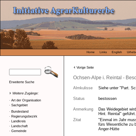
Home
Links
English
Urhebe
Vorige Seite
Ochsen-Alpe i. Reintal - Bes
Erweiterte Suche
Almkulisse
Siehe unter "Part. Sc
Weitere Zugänge:
Status
bestossen
·
Art der Organisation
·
Sachgebiet
Anmerkung
Das Weidegebiet wird
·
Bundesland
Hint. Reintal" geführ
·
Regierungsbezirk
Zitat
"Einmal im Jahr muss
·
Landkreis
fürs Wesentliche zu 
·
Landschaft
Anger-Hütte
·
Gemeinde