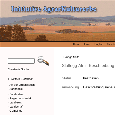
Home
Links
English
Urhebe
Vorige Seite
Staffegg-Alm - Beschreibung
Erweiterte Suche
Status
bestossen
Weitere Zugänge:
·
Art der Organisation
Anmerkung
Beschreibung siehe 
·
Sachgebiet
·
Bundesland
·
Regierungsbezirk
·
Landkreis
·
Landschaft
·
Gemeinde