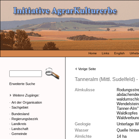
Home
Links
English
Urhebe
Vorige Seite
Tanneralm (Mittl. Sudelfeld) 
Erweiterte Suche
Almkulisse
Rodungsstre
abdachenden
Weitere Zugänge:
waldumschlo
·
Art der Organisation
Wendelsteinb
·
Sachgebiet
Tanner-Alm"
Waldkopfes w
·
Bundesland
Waldverbund
·
Regierungsbezirk
Geologie
Unterlage W
·
Landkreis
·
Landschaft
Wasser
Quelle hinte
·
Gemeinde
Almlichte
14 ha