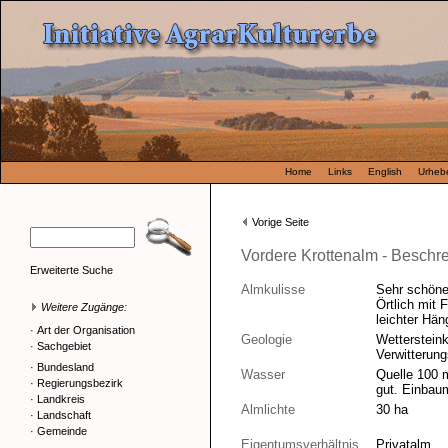
Home
Links
English
Urhebe
Vorige Seite
Vordere Krottenalm - Beschr
Erweiterte Suche
Almkulisse
Sehr schöne
Örtlich mit 
Weitere Zugänge:
leichter Hän
·
Art der Organisation
Geologie
Wetterstein
·
Sachgebiet
Verwitterun
·
Bundesland
Wasser
Quelle 100 
·
Regierungsbezirk
gut. Einbau
·
Landkreis
Almlichte
30 ha
·
Landschaft
·
Gemeinde
Eigentumsverhältnis
Privatalm