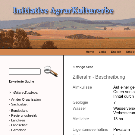
Home
Links
English
Urhebe
Vorige Seite
Zifferalm - Beschreibung
Erweiterte Suche
Almkulisse
Auf einer g
Osten von a
Weitere Zugänge:
Inntal durch
·
Art der Organisation
Geologie
?
·
Sachgebiet
Wasser
Wasserverso
·
Bundesland
Verbesserun
·
Regierungsbezirk
Almlichte
13 ha
·
Landkreis
·
Landschaft
Eigentumsverhältnis
Privatalm
·
Gemeinde