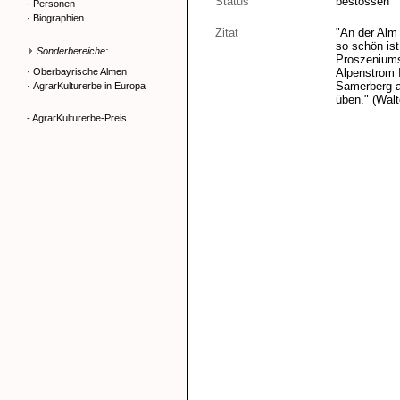
Status
bestossen
·
Personen
·
Biographien
Zitat
"An der Alm 
so schön ist
Sonderbereiche:
Proszeniums
·
Oberbayrische Almen
Alpenstrom 
Samerberg a
·
AgrarKulturerbe in Europa
üben." (Wal
- AgrarKulturerbe-Preis