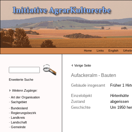
Home
Links
English
Urhebe
Vorige Seite
Aufackeralm - Bauten
Erweiterte Suche
Gebäude insgesamt
Früher 1 Hir
Weitere Zugänge:
Einzelobjekt
Hirtenhütte
·
Art der Organisation
Zustand
abgerissen
·
Sachgebiet
Geschichte
Um 1950 her
·
Bundesland
·
Regierungsbezirk
·
Landkreis
·
Landschaft
·
Gemeinde