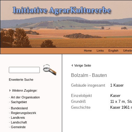
Home
Links
English
Urhebe
Vorige Seite
Bolzalm - Bauten
Erweiterte Suche
Gebäude insgesamt
1 Kaser
Weitere Zugänge:
Einzelobjekt
Kaser
·
Art der Organisation
Grundriß
11 x 7 m, St
·
Sachgebiet
Geschichte
Kaser 1961 n
·
Bundesland
·
Regierungsbezirk
·
Landkreis
·
Landschaft
·
Gemeinde