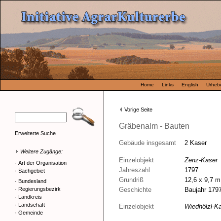
Home
Links
English
Urhebe
Vorige Seite
Gräbenalm - Bauten
Erweiterte Suche
Gebäude insgesamt
2 Kaser
Weitere Zugänge:
Einzelobjekt
Zenz-Kaser
·
Art der Organisation
Jahreszahl
1797
·
Sachgebiet
Grundriß
12,6 x 9,7 m
·
Bundesland
·
Regierungsbezirk
Geschichte
Baujahr 179
·
Landkreis
·
Landschaft
Einzelobjekt
Wiedhölzl-K
·
Gemeinde