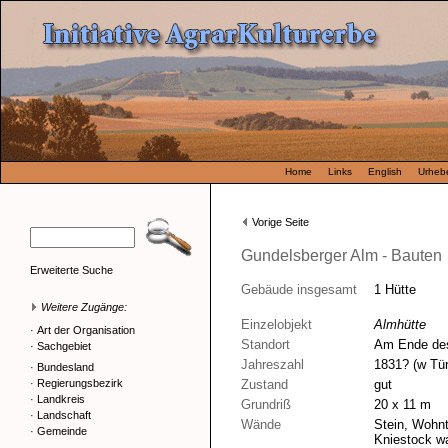
Home
Links
English
Urhebe
Vorige Seite
Gundelsberger Alm - Bauten
Erweiterte Suche
Gebäude insgesamt
1 Hütte
Weitere Zugänge:
Einzelobjekt
Almhütte
·
Art der Organisation
Standort
Am Ende de
·
Sachgebiet
Jahreszahl
1831? (w Tür
·
Bundesland
·
Regierungsbezirk
Zustand
gut
·
Landkreis
Grundriß
20 x 11 m
·
Landschaft
Wände
Stein, Wohnte
·
Gemeinde
Kniestock wa