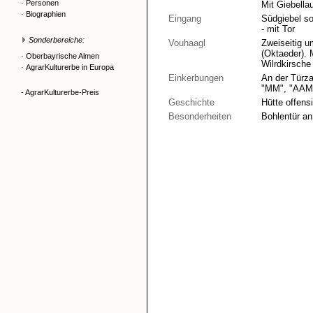
·
Personen
Mit Giebella
·
Biographien
Eingang
Südgiebel so
- mit Tor
Sonderbereiche:
Vouhaagl
Zweiseitig u
(Oktaeder). 
·
Oberbayrische Almen
Wilrdkirsch
·
AgrarKulturerbe in Europa
Einkerbungen
An der Türza
"MM", "AAM"
- AgrarKulturerbe-Preis
Geschichte
Hütte offens
Besonderheiten
Bohlentür an