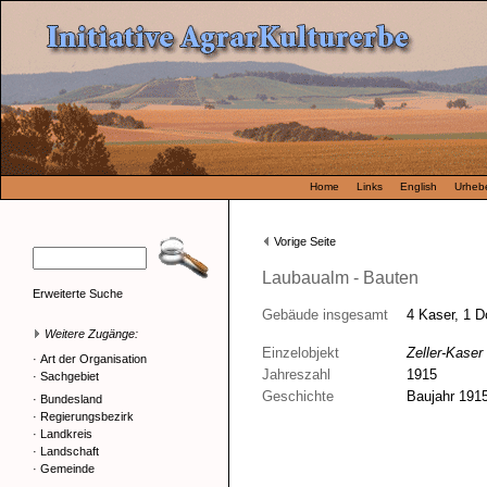
Home
Links
English
Urhebe
Vorige Seite
Laubaualm - Bauten
Erweiterte Suche
Gebäude insgesamt
4 Kaser, 1 D
Weitere Zugänge:
Einzelobjekt
Zeller-Kaser
·
Art der Organisation
Jahreszahl
1915
·
Sachgebiet
Geschichte
Baujahr 191
·
Bundesland
·
Regierungsbezirk
·
Landkreis
·
Landschaft
·
Gemeinde