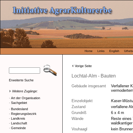
Home
Links
English
Urhebe
Vorige Seite
Lochtal-Alm - Bauten
Erweiterte Suche
Gebäude insgesamt
Verfallener 
vermodertem
Weitere Zugänge:
·
Art der Organisation
Einzelobjekt
Kaser-Wüst
·
Sachgebiet
Zustand
verfallene A
·
Bundesland
Grundriß
6 x 4 m
·
Regierungsbezirk
Wände
Reste eines 
·
Landkreis
waldkantiger
·
Landschaft
·
Gemeinde
Vouhaagl
kein Brunne