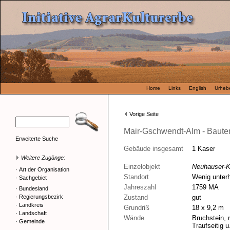
Home
Links
English
Urhebe
Vorige Seite
Mair-Gschwendt-Alm - Baute
Erweiterte Suche
Gebäude insgesamt
1 Kaser
Weitere Zugänge:
Einzelobjekt
Neuhauser-K
·
Art der Organisation
Standort
Wenig unter
·
Sachgebiet
Jahreszahl
1759 MA
·
Bundesland
·
Regierungsbezirk
Zustand
gut
·
Landkreis
Grundriß
18 x 9,2 m
·
Landschaft
Wände
Bruchstein, 
·
Gemeinde
Traufseitig u