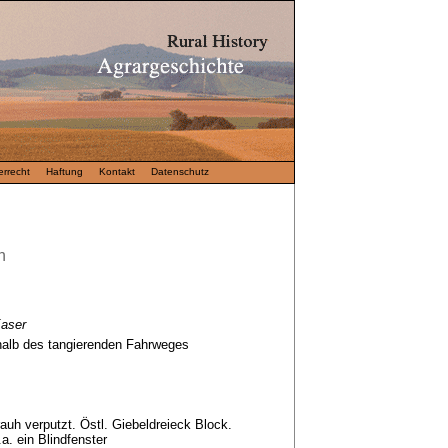
rrecht
Haftung
Kontakt
Datenschutz
n
aser
halb des tangierenden Fahrweges
rauh verputzt. Östl. Giebeldreieck Block.
.a. ein Blindfenster