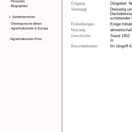
·
Personen
Eingang
Ostgiebel. W
·
Biographien
Vouhaagl
Dreiseitig u
Dachüberstan
Sonderbereiche:
schüttender 
·
Oberbayrische Almen
Einkerbungen
Einige Initia
·
AgrarKulturerbe in Europa
Nutzung
almwirtschaf
Geschichte
Stand 1952: 
- AgrarKulturerbe-Preis
m
Besonderheiten
Im Umgriff 