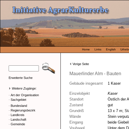
Home
Links
English
Urhebe
Vorige Seite
Mauerlinder Alm - Bauten
Erweiterte Suche
Gebäude insgesamt
1 Kaser
Weitere Zugänge:
Einzelobjekt
Kaser
·
Art der Organisation
Standort
Östlich der 
·
Sachgebiet
Zustand
gut
·
Bundesland
·
Regierungsbezirk
Grundriß
13 x 7 m; St
·
Landkreis
Wände
Stein verput
·
Landschaft
Eingang
beide Giebel
·
Gemeinde
Vouhaagl
Unter dem Da