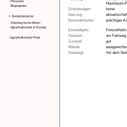
·
Personen
Hausbaum-Pa
·
Biographien
Einkerbungen
keine
Nutzung
almwirtschaf
Sonderbereiche:
Besonderheiten
prächtiger A
·
Oberbayrische Almen
·
AgrarKulturerbe in Europa
Einzelobjekt
Freizeithütte
Standort
am Fahrweg 
- AgrarKulturerbe-Preis
Zustand
gut
Wände
waagerechte
Vouhaagl
Vor dem Nor