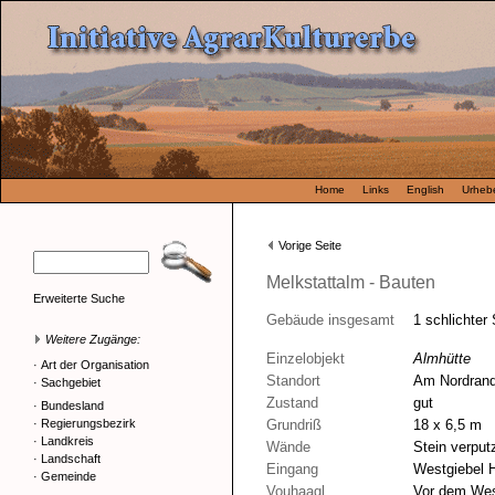
Home
Links
English
Urhebe
Vorige Seite
Melkstattalm - Bauten
Erweiterte Suche
Gebäude insgesamt
1 schlichter
Weitere Zugänge:
Einzelobjekt
Almhütte
·
Art der Organisation
Standort
Am Nordrand
·
Sachgebiet
Zustand
gut
·
Bundesland
·
Regierungsbezirk
Grundriß
18 x 6,5 m
·
Landkreis
Wände
Stein verput
·
Landschaft
Eingang
Westgiebel H
·
Gemeinde
Vouhaagl
Vor dem West